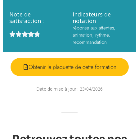
Note de
Indicateurs de
satisfaction :
notation :
réponse aux attentes,
animation, rythme,
recommandation
Obtenir la plaquette de cette formation
Date de mise à jour :
23/04/2026