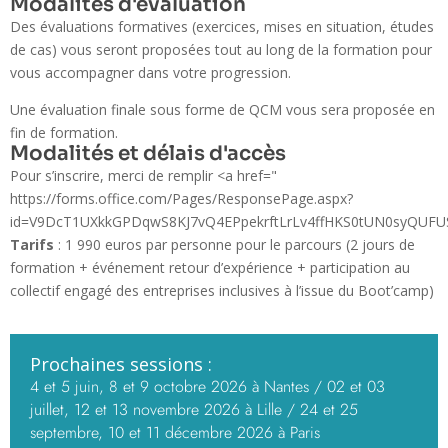
Modalités d'évaluation
Des évaluations formatives (exercices, mises en situation, études
de cas) vous seront proposées tout au long de la formation pour
vous accompagner dans votre progression.
Une évaluation finale sous forme de QCM vous sera proposée en
fin de formation.
Modalités et délais d'accès
Pour s’inscrire, merci de remplir <a href="
https://forms.office.com/Pages/ResponsePage.aspx?
id=V9DcT1UXkkGPDqwS8KJ7vQ4EPpekrftLrLv4ffHKS0tUN0syQU
Tarifs
: 1 990 euros par personne pour le parcours (2 jours de
formation + événement retour d’expérience + participation au
collectif engagé des entreprises inclusives à l’issue du Boot’camp)
Prochaines sessions :
4 et 5 juin, 8 et 9 octobre 2026 à Nantes / 02 et 03
juillet, 12 et 13 novembre 2026 à Lille / 24 et 25
septembre, 10 et 11 décembre 2026 à Paris