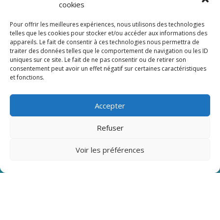
cookies
Pour offrir les meilleures expériences, nous utilisons des technologies
telles que les cookies pour stocker et/ou accéder aux informations des
appareils. Le fait de consentir à ces technologies nous permettra de
Cliquez pour accepter les cookies
traiter des données telles que le comportement de navigation ou les ID
marketing et activer ce contenu
uniques sur ce site. Le fait de ne pas consentir ou de retirer son
consentement peut avoir un effet négatif sur certaines caractéristiques
et fonctions.
Accepter
Refuser
Voir les préférences
Nous Contacter
Mail :
nous@miis.fr
Tel :
07 48 90 00 89